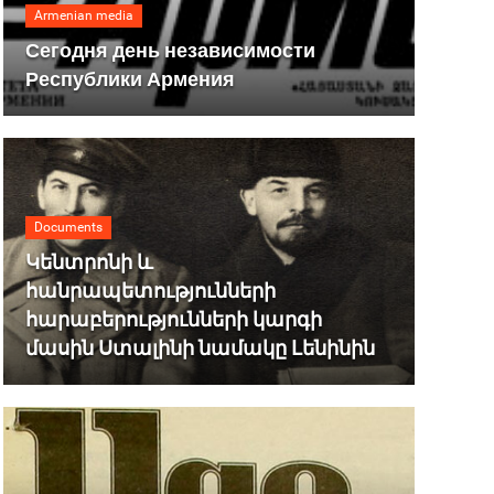
Armenian media
Сегодня день независимости
Республики Армения
Documents
Կենտրոնի և
հանրապետությունների
հարաբերությունների կարգի
մասին Ստալինի նամակը Լենինին