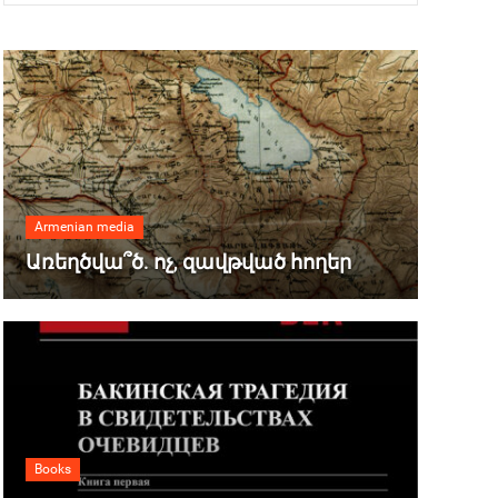
Armenian media
Առեղծվա՞ծ. ոչ, զավթված հողեր
Books