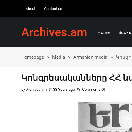
About
Contact us
Archives.am
Home
Books
Homepage
>
Media
>
Armenian media
>
Կոնգր
Կոնգրեսականները ՀՀ 
by Archives.am
33 Years ago
Comments Off