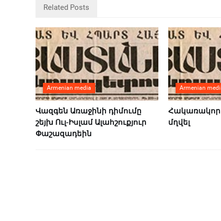
Related Posts
Armenian media
Armenian medi
Վազգեն Առաջինի դիմումը
Հակառակորդ
շեյխ Ուլ-Իսլամ Ալահշուքյուր
մղվել
Փաշազադեին