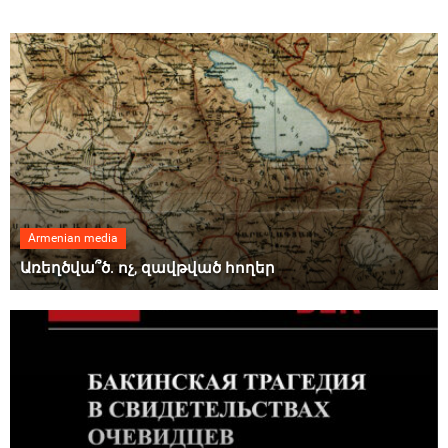
Armenian media
Առեղծվա՞ծ. ոչ, զավթված հողեր