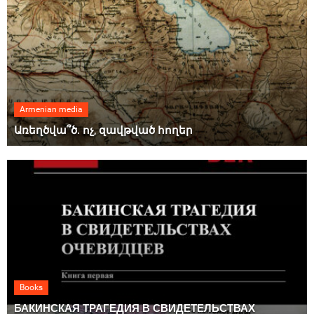
Armenian media
Առեղծվա՞ծ. ոչ, զավթված հողեր
Books
БАКИНСКАЯ ТРАГЕДИЯ В СВИДЕТЕЛЬСТВАХ