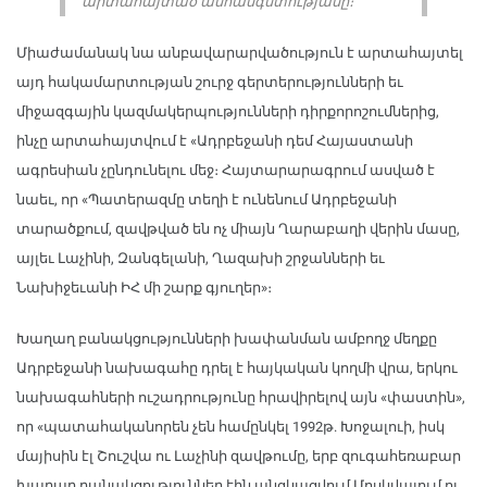
արտահայտած ան­հանգստությանը։
Միաժամանակ նա անբավարարվածություն է արտահայտել
այդ հակամարտության շուրջ գեր­տերությունների եւ
միջազգային կազմակերպությունների դիրքորո­շումներից,
ինչը արտահայտվում է «Ադրբեջանի դեմ Հայաստանի
ագրեսիան չընդունելու մեջ։ Հայտարարագրում ասված է
նաեւ, որ «Պատերազմը տեղի է ունենում Ադրբեջանի
տարածքում, զավթ­ված են ոչ միայն Ղարաբաղի վե­րին մասը,
այլեւ Լաչինի, Զանգելանի, Ղազախի շրջանների եւ
Նախիջեւանի ԻՀ մի շարք գյու­ղեր»։
Խաղաղ բանակցությունների խափանման ամբողջ մեղքը
Ադրբեջանի նախագահը դրել է հայկական կողմի վրա, երկու
նա­խագահների ուշադրությունը հրավիրելով այն «փաստին»,
որ «պա­տահականորեն չեն համընկել 1992թ. Խոջալուի, իսկ
մայիսին էլ Շուշվա ու Լաչինի զավթումը, երբ զուգահեռաբար
խաղաղ բանակ­ցություններ էին անցկացվում Մոսկվայում ու