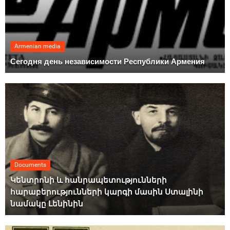
Armenian media
Сегодня день независимости Республики Армения
Documents
Կենտրոնի և հանրապետությունների
հարաբերությունների կարգի մասին Ստալինի
նամակը Լենինին