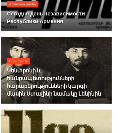
Armenian media
Сегодня день независимости
Республики Армения
Documents
Կենտրոնի և
հանրապետությունների
հարաբերությունների կարգի
մասին Ստալինի նամակը Լենինին