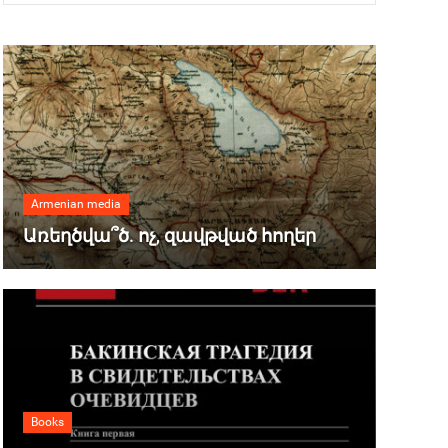
Armenian media
Առեղծվա՞ծ. ոչ, զավթված հողեր
Books