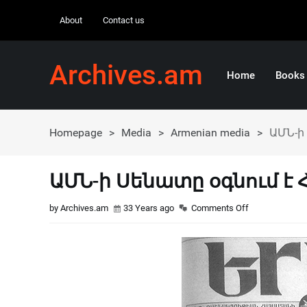
About
Contact us
Archives.am
Home
Books
Homepage
>
Media
>
Armenian media
>
ԱՄՆ-ի
ԱՄՆ-ի Սենատը օգնում է
by Archives.am
33 Years ago
Comments Off