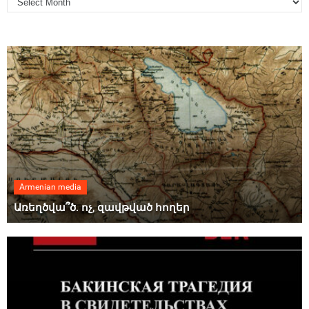
Armenian media
Առեղծվա՞ծ. ոչ, զավթված հողեր