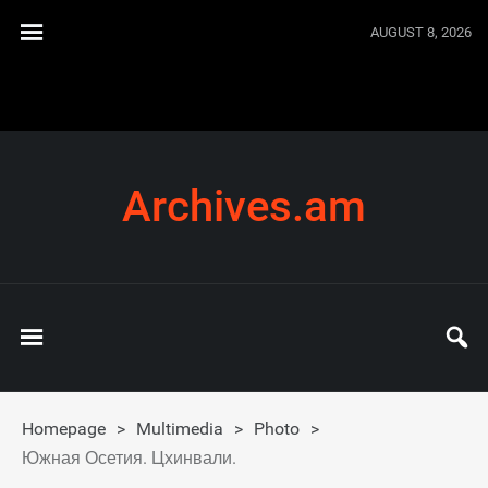
AUGUST 8, 2026
Archives.am
Homepage
>
Multimedia
>
Photo
>
Южная Осетия. Цхинвали.