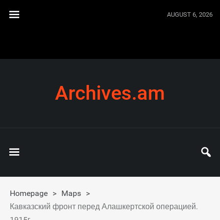
AUGUST 6, 2026
Archives.am
Homepage
>
Maps
>
Кавказский фронт перед Алашкертской операцией.
1915г.