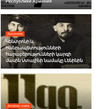
Республики Армения
Documents
Կենտրոնի և
հանրապետությունների
հարաբերությունների կարգի
մասին Ստալինի նամակը Լենինին
Armenian media