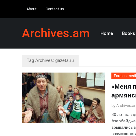
About
Contact us
Archives.am
Home
Books
Tag Archives: gazeta.ru
Foreign med
«Меня п
армянск
by Archives.a
30 лет наза
Азербайджа
врывались в
возможности