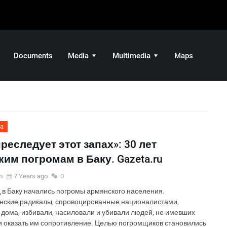
Documents
Media
Multimedia
Maps
ia
реследует этот запах»: 30 лет
им погромам в Баку. Gazeta.ru
m
7 Years ago
0
д в Баку начались погромы армянского населения.
нские радикалы, спровоцированные националистами,
 дома, избивали, насиловали и убивали людей, не имевших
 оказать им сопротивление. Целью погромщиков становились