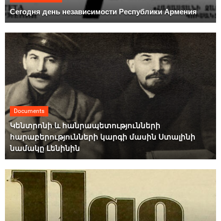
Сегодня день независимости Республики Армения
Documents
Կենտրոնի և հանրապետությունների
հարաբերությունների կարգի մասին Ստալինի
նամակը Լենինին