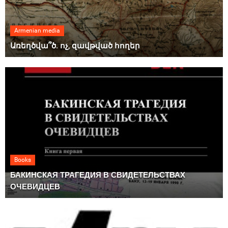
Armenian media
Առեղծվա՞ծ. ոչ, զավթված հողեր
Books
БАКИНСКАЯ ТРАГЕДИЯ В СВИДЕТЕЛЬСТВАХ
ОЧЕВИДЦЕВ