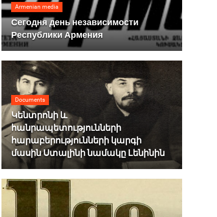
Armenian media
Сегодня день независимости
Республики Армения
Documents
Կենտրոնի և
հանրապետությունների
հարաբերությունների կարգի
մասին Ստալինի նամակը Լենինին