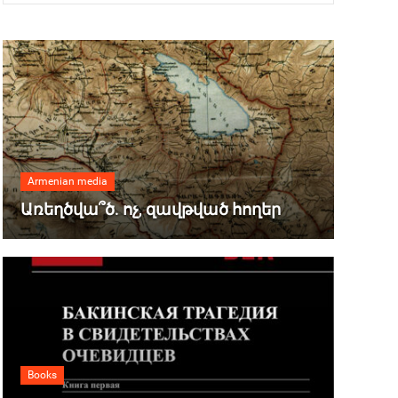
Armenian media
Առեղծվա՞ծ. ոչ, զավթված հողեր
Books