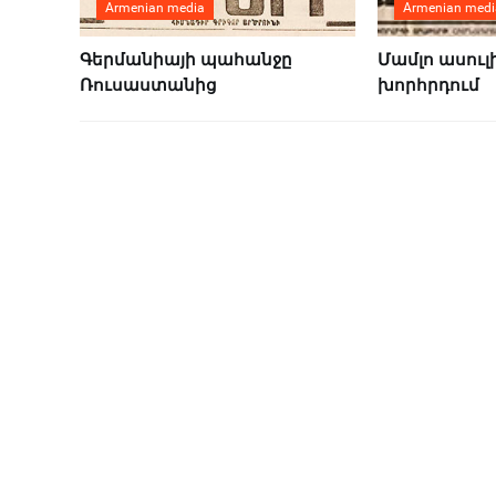
Armenian media
Armenian medi
Գերմանիայի պահանջը
Մամլո ասուլ
Ռուսաստանից
խորհրդում