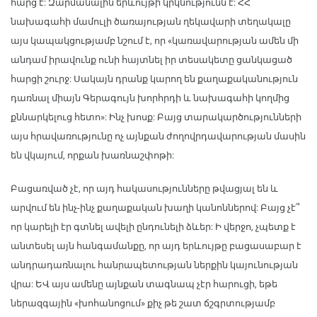
հարց է: Զարմանալին երևույթի կրկնությունն է: ՀՀ
նախագահի մամուլի ծառայության ղեկավարի տեղակալը
այս կապակցությամբ նշում է, որ «կառավարության ամեն մի
անդամ իրավունք ունի հայտնել իր տեսակետը ցանկացած
հարցի շուրջ: Սակայն դրանք կարող են քաղաքականություն
դառնալ միայն Գերագույն խորհրդի և նախագահի կողմից
քննարկելուց հետո»: Ինչ խոսք: Բայց տարակարծությունների
այս հրավառությունը ոչ այնքան ժողովրդավարության մասին
են վկայում, որքան խառնաշփոթի:
Բացառված չէ, որ այդ հակասությունները թվացյալ են և
արվում են ինչ-ինչ քաղաքական խաղի կանոններով: Բայց չէ՞
որ կարելի էր գտնել ավելի ընդունելի ձևեր: Ի վերջո, չպետք է
անտեսել այն հանգամանքը, որ այդ երևույթը բացասաբար է
անդրադառնալու հանրապետության ներքին կայունության
վրա: ԵՎ այս ամենը այնքան տագնապ չէր հարուցի, եթե
ներազգային «խոհանոցում» քիչ թե շատ ճշգրտությամբ