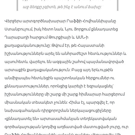
աջ ձեռքը չգիտե, թե ինչ է անում ձախը:
Վերջերս արտգործնախարար Րաֆֆի Հովհաննիսյանը
Ստանբուլում, իսկ հետո նաև Նյու Յորքում քննադատեց
Ղարաբաղի հարցում Թուրքիայի և ԱՄՆ-ի
քաղաքականությունը: Թվում էր, թե Հայաստանի
իշխանություններն արել են անհրաժեշտ հետևություններ և
այսուհետև վարելու են ազգային շահով պայմանավորված
արտաքին քաղաքականություն: Բայց այդ երևույթին
անմիջապես հետևեցին պաշտոնական հերքումներ ու
քննադատություններ, որոնցից կարելի է եզրակացնել՝
իշխանությունները մի շարք մի շարք հիմնարար հարցերում
միասնական տեսակետ չունեն: Հիմա էլ, պարզվել է, որ
նախագահական դիրքորոշման ներկայացուցիչները
«քննադատել են» արտասահմանյան տեղեկատվական
գործակալության կողմից աղճատված մատուցված լուրը, ուր
Րաֆֆի Հովհաննիսյանին «անանկ բաներ» վերագրվել: Մի