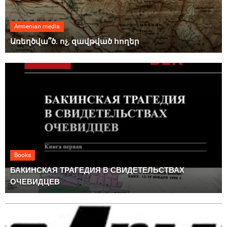
Armenian media
Առեղծվա՞ծ. ոչ, զավթված հողեր
Books
БАКИНСКАЯ ТРАГЕДИЯ В СВИДЕТЕЛЬСТВАХ
ОЧЕВИДЦЕВ