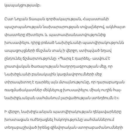
կապակցությամբ։
Ըստ Նոյյան Տապան գործակալության, Հայաստանի
պաշտպանության նախարարության տվյալներով, ակնհայտ
փաստերը ժխտելու և պատասխանատվությունից
խուսափելու դիրք բռնած Նախիջևանի պատվիրակությունն
ապացույցների ճնշման տակ ի վերջո, ստիպված եղավ
ընդունել ճշմարտությունը։ «Պարզ է դարձել,- ասվում է
լրատվական ծառայության հաղորդագրության մեջ, որ
Նախիջևանի բանակային կազմավորումների մեջ
տիրապետող է դարձել այն մտայնությունը, որ ղարաբաղյան
ռազմաճակատներ մեկնելուց խուսափելու միակ ուղին հայ-
նախիջևանյան սահմանում լարվածության ստեղծումն է»։
Ի վերջո, նախիջևանյան պատվիրակության ղեկավարները
խոստացան ուժեղացնել հսկողությունը սահմաններում
տեղաբաշխված իրենց զինվորական ստորաբաժանումների