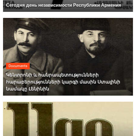
Сегодня день независимости Республики Армения
Documents
Կենտրոնի և հանրապետությունների
հարաբերությունների կարգի մասին Ստալինի
նամակը Լենինին