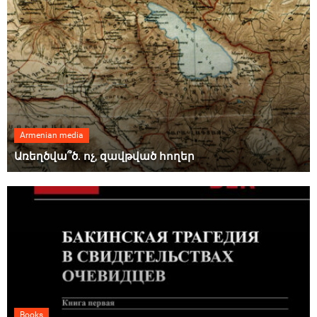
Armenian media
Առեղծվա՞ծ. ոչ, զավթված հողեր
Books