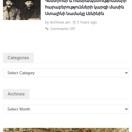
Կենտրոնի և հանրապետությունների
հարաբերությունների կարգի մասին
Ստալինի նամակը Լենինին
by Archives.am
5 Years ago
Comments Off
Categories
Archives