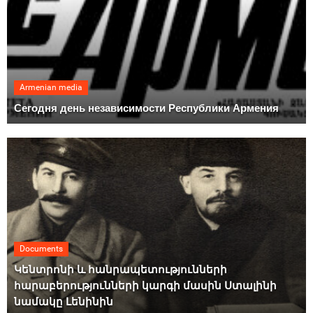
Armenian media
Сегодня день независимости Республики Армения
Documents
Կենտրոնի և հանրապետությունների
հարաբերությունների կարգի մասին Ստալինի
նամակը Լենինին