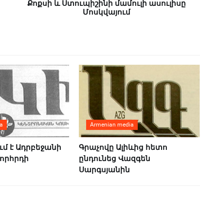
Քոքսի և Ստուպիշինի մամուլի ասուլիսը
Մոսկվայում
a
Armenian media
մ է Ադրբեջանի
Գրաչովը Ալիևից հետո
խորհրդի
ընդունեց Վազգեն
Սարգսյանին