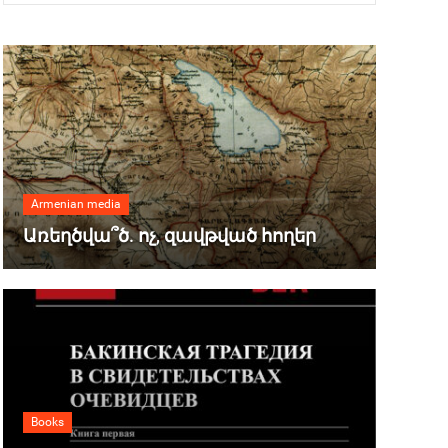
Armenian media
Առեղծվա՞ծ. ոչ, զավթված հողեր
Books