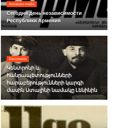
Armenian media
Сегодня день независимости
Республики Армения
Documents
Կենտրոնի և
հանրապետությունների
հարաբերությունների կարգի
մասին Ստալինի նամակը Լենինին