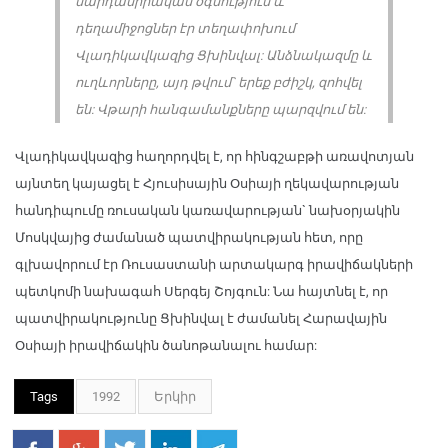
մարդասիրական օգնություն և
դեղամիջոցներ էր տեղափոխում
Վլադիկավկազից Ցխինվալ: Անձնակազմը և
ուղևորները, այդ թվում` երեք բժիշկ, զոհվել
են: Վթարի հանգամանքները պարզվում են:
Վլադիկավկազից հաղորդվել է, որ հինգշաբթի առավոտյան
այնտեղ կայացել է Հյուսիսային Օսիայի ղեկավարության
հանդիպումը ռուսական կառավարության` նախօրյակին
Մոսկվայից ժամանած պատվիրակության հետ, որը
գլխավորում էր Ռուսաստանի արտակարգ իրավիճակների
պետկոմի նախագահ Սերգեյ Շոյգուն: Նա հայտնել է, որ
պատվիրակությունը Ցխինվալ է ժամանել Հարավային
Օսիայի իրավիճակին ծանոթանալու համար:
Tags
1992
Երկիր