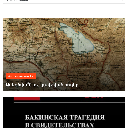
Armenian media
Առեղծվա՞ծ. ոչ, զավթված հողեր