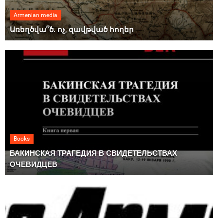
Armenian media
Առեղծվա՞ծ. ոչ, զավթված հողեր
Books
БАКИНСКАЯ ТРАГЕДИЯ В СВИДЕТЕЛЬСТВАХ
ОЧЕВИДЦЕВ