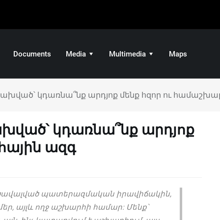
Documents
Media
Multimedia
Maps
 կախված՝ կդառնա՞նք արդյոք մենք հզոր ու համաշխա
կախված՝ կդառնա՞նք արդյոք
հային ազգ
 ծավալված պատերազմական իրավիճակին,
 մեր, այլև ողջ աշխարհի համար: Մենք՝