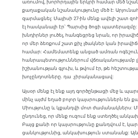
առումով, խորհրդային երկրի համար մեծ նշան
քաղաքական նշանակությունը մեծ է: Արյունահե
զարմացնել: Մայիսի 27-ին մենք ավելի շատ զ
էլ հասկանալի էր՝ Պարսից ծոցի պատերազմը: 
խնդիրներ լուծել, հանգեցրեց նրան, որ իրավ
որ մեր ձեռքում շատ քիչ լծակներ կան իրավի
համար: Համեմատենք անցած ամռան ոգեշուն
հանրապետություններում վճռականությամբ լ
իշխանության գլուխ, և թվում էր, թե հեշտ
խոչընդոտները. դա չիրականացավ:
Այսօր մենք էլ ենք այդ գործընթացի մեջ և պ
մինչ այժմ եղած բոլոր կայսրություններն են ք
Միությունը և կքանդվի մոտ ժամանակներս: Մ
ընդունեց, որ մենք ուզում ենք ստեղծել անկա
Բայց քանի որ կայսրությունը քանդվում է, կա
ցանկությունից, անկախություն ստանանք: Այ