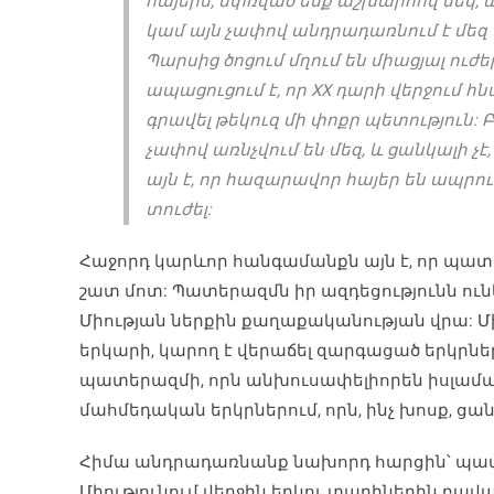
հայերս, սփռված ենք աշխարհով մեկ, և
կամ այն չափով անդրադառնում է մեզ 
Պարսից ծոցում մղում են միացյալ ու
ապացուցում է, որ XX դարի վերջում հ
գրավել թեկուզ մի փոքր պետություն: 
չափով առնչվում են մեզ, և ցանկալի չ
այն է, որ հազարավոր հայեր են ապրու
տուժել:
Հաջորդ կարևոր հանգամանքն այն է, որ պա
շատ մոտ: Պատերազմն իր ազդեցությունն ուն
Միության ներքին քաղաքականության վրա: Մին
երկարի, կարող է վերաճել զարգացած երկրն
պատերազմի, որն անխուսափելիորեն իսլամա
մահմեդական երկրներում, որն, ինչ խոսք, ցանկ
Հիմա անդրադառնանք նախորդ հարցին՝ պատ
Միությունում վերջին երկու տարիներին բա