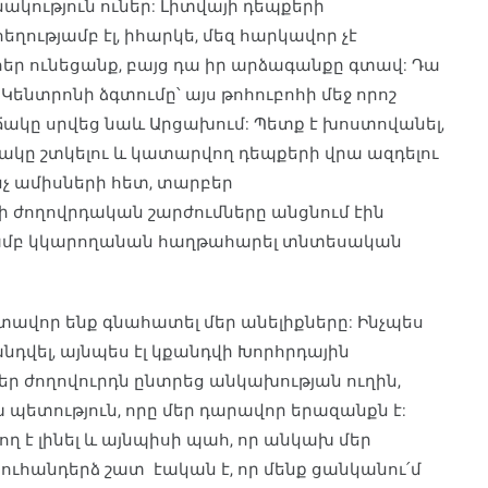
ակություն ուներ: Լիտվայի դեպքերի
ղությամբ էլ, իհարկե, մեզ հարկավոր չէ
ոհեր ունեցանք, բայց դա իր արձագանքը գտավ: Դա
Կենտրոնի ձգտումը՝ այս թոհուբոհի մեջ որոշ
իճակը սրվեց նաև Արցախում: Պետք է խոստովանել,
ճակը շտկելու և կատարվող դեպքերի վրա ազդելու
չ ամիսների հետ, տարբեր
ի ժողովրդական շարժումները անցնում էին
ությամբ կկարողանան հաղթահարել տնտեսական
արտավոր ենք գնահատել մեր անելիքները: Ինչպես
անդվել, այնպես էլ կքանդվի Խորհրդային
եր ժողովուրդն ընտրեց անկախության ուղին,
խ պետություն, որը մեր դարավոր երազանքն է:
րող է լինել և այնպիսի պահ, որ անկախ մեր
նուհանդերձ շատ էական է, որ մենք ցանկանու՛մ