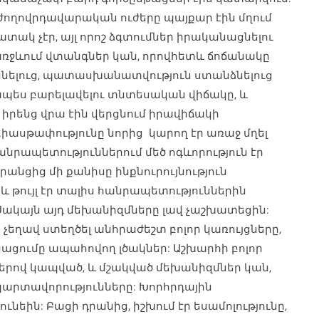
ժողովրդավարական ուժերը պայքար էին մղում
տակ չէր, այլ որոշ ձգտումներ իրականացնելու
ր առջևում վտանգներ կան, որովհետև ճոճանակը
րցնելուց, պատասխանատվություն ստանձնելուց
էապես բարելավելու տնտեսական վիճակը, և
 իրենց վրա էին վերցնում իրավիճակի
սթափությունը նորից կարող էր առաջ մղել
նրապետություններում մեծ ոգևորություն էր
 դրանցից մի քանիսը ինքնուրույնություն
և թույլ էր տալիս հանրապետություններին
Սակայն այդ մեխանիզմները լավ չաշխատեցին:
ր չեղավ ստեղծել անհրաժեշտ բոլոր կառույցները,
նացումը ապահովող լծակներ: Աշխարհի բոլոր
երով կապված, և մշակված մեխանիզմներ կան,
պարտավորությունները: Խորհրդային
նեին: Բացի դրանից, իշխում էր եսամոլությունը,