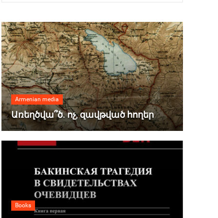
Armenian media
Առեղծվա՞ծ. ոչ, զավթված հողեր
Books