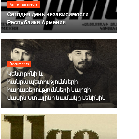
Armenian media
Сегодня день независимости
Республики Армения
Documents
Կենտրոնի և
հանրապետությունների
հարաբերությունների կարգի
մասին Ստալինի նամակը Լենինին