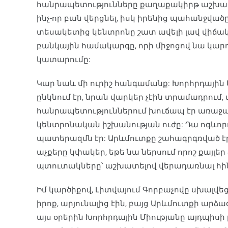
հանրապետությունները քաղաքակիրթ աշխարհից
ինչ-որ բան վերցնել, իսկ իրենից պահանջվածը՝
տեսակետից կենտրոնը շատ ավելի լավ վիճակո
բանկային համակարգը, որի միջոցով նա կար
կատարումը:
Կար նաև մի ուրիշ հանգամանք: Խորհրդային
ընկնում էր, նրան վարկեր չէին տրամադրում
հանրապետություններում խուճապ էր առաջանո
կենտրոնական իշխանության ուժը: Դա ոգևորո
պատերազմն էր: Արևմուտքը շահագրգռված էր, 
աչքերը կփակեր, եթե նա ներսում որոշ քայլեր
պտուտակները՝ աշխատելով վերադառնալ հի
Իմ կարծիքով, Լիտվայում Գորբաչովը սխալվեց:
իրոք, արյունալից էին, բայց Արևմուտքի արձ
այս օրերին Խորհրդային Միությանը այդպիս