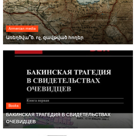
Armenian media
Առեղծվա՞ծ. ոչ, զավթված հողեր
Books
БАКИНСКАЯ ТРАГЕДИЯ В СВИДЕТЕЛЬСТВАХ
ОЧЕВИДЦЕВ