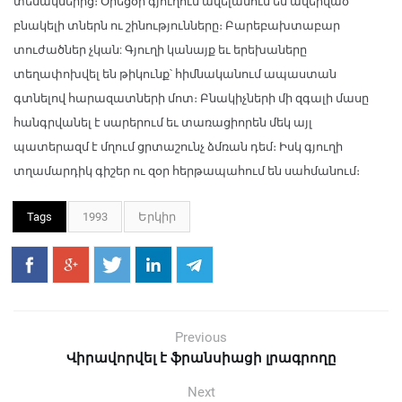
տեսակներից։ Օրեցօր գյուղում ավելանում են ավերված
բնակելի տներն ու շինությունները։ Բարեբախտաբար
տուժածներ չկան: Գյուղի կանայք եւ երեխաները
տեղափոխվել են թիկունք՝ հիմնականում ապաստան
գտնելով հարազատների մոտ։ Բնակիչների մի զգալի մասը
հանգրվանել է սարերում եւ տառացիորեն մեկ այլ
պատերազմ է մղում ցրտաշունչ ձմռան դեմ։ Իսկ գյուղի
տղամարդիկ գիշեր ու զօր հերթապահում են սահմանում։
Tags
1993
Երկիր
Previous
Վիրավորվել է ֆրանսիացի լրագրողը
Next