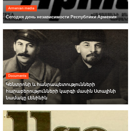
Armenian media
Сегодня день независимости Республики Армения
Documents
Կենտրոնի և հանրապետությունների
հարաբերությունների կարգի մասին Ստալինի
նամակը Լենինին