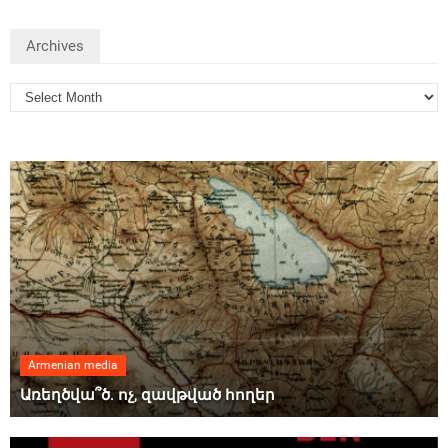
Archives
Armenian media
Առեղծվա՞ծ. ոչ, զավթված հողեր