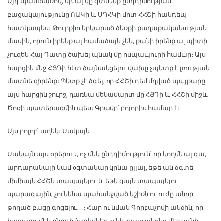
Այդ պատճառով, սխալ կը գտնենք ընդդիմության
բացակայությունը ՌԱԿի և ՍԴՀԿի մոտ ՀՀՇի հանդեպ
հատկապես։ Թուրքիո երկարած ձեռքի քաղաքականության
մասին, որուն իրենք ալ համաձայն չեն, քանի իրենք ալ պիտի
չուզեն Հայ Դատը ծախել պնակ մը ոսպապուրի համար։ Այս
հարցին մեջ ՀՅԴի հետ ձայնակցելու վախը չպետք է լռության
մատնե զիրենք։ Պետք չէ ձգել, որ ՀՀՇի դեմ մղված պայքարը
այս հարցին շուրջ, դառնա մենամարտ մը ՀՅԴի և ՀՀՇի միջև
Ծոցի պատերազմին պես։ Գրավը՝ բոլորիս համար է։
Այս բոլոր՝ աղեկ։ Սակայն…
Սակայն այս օրերուս, ոչ մեկ ընդդիմություն՝ որ կողմե ալ գա,
արդարանալի կամ օգտակար կրնա ըլլալ, եթե ան ձգտե
միմիայն ՀՀՇն տապալելու և եթե զայն տապալելու
պարագային, չունենա պահանջված կշիռն ու ուժը անոր
թողած բացը գոցելու…։ Հար ու նման Գորբաչովի անձին, որ
հազարումեկ ընդդիմադիրներ ունի, բայց անոնց մեջ չունի