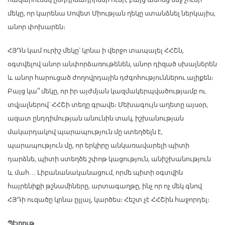
մեկը, որ կարենա Սովետ Միության ղեկը ստանձնել ներկայիս,
անոր փոխարեն։
ՀՅԴն կամ ուրիշ մեկը՝ կրնա ի վերջո տապալել ՀՀՇն,
օգտվելով անոր անփորձառութենեն, անոր դիզած սխալներեն
և անոր հարուցած ժողովրդային դժգոհություններու ալիքեն։
Բայց կա՞ մեկը, որ իր այժմյան կազմակերպվածությամբ ու
տվյալներով՝ ՀՀՇի տեղը գրավե։ Մեխագույն աղետը այսօր,
ազատ ընդդիմության անունին տակ, իշխանության
մակարդակով պարապություն մը ստեղծելն է,
պարապություն մը, որ երկիրը անկառավարելի պիտի
դարձնե, պիտի ստեղծե շփոթ կացություն, անիշխանություն
և մահ… Լիբանանականացում, որմե պիտի օգտվին
հայրենիքի թշնամիները, արտագաղթը, ինչ որ ոչ մեկ գնով
ՀՅԴի ուզածը կրնա ըլլալ, կարծես։ Հեշտ չէ ՀՀՇին հաջորդել։
Պէյրութ