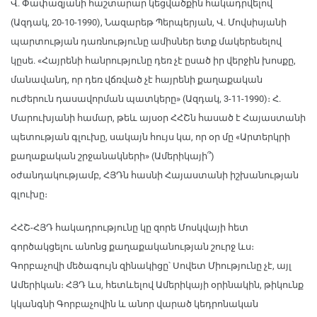
Վ. Փափազյանի հաշտարար կեցվածքին հակադրվելով
(Ազդակ, 20-10-1990), Նազարեթ Պերպերյան, Վ. Մովսիսյանի
պարտության դառնությունը ամիսներ ետք մակերեսելով
կըսե. «Հայրենի հանրությունը դեռ չէ ըսած իր վերջին խոսքը,
մանավանդ, որ դեռ վճռված չէ հայրենի քաղաքական
ուժերուն դասավորման պատկերը» (Ազդակ, 3-11-1990)։ Հ.
Մարուխյանի համար, թեև այսօր ՀՀՇն հասած է Հայաստանի
պետության գլուխը, սակայն հույս կա, որ օր մը «Արտերկրի
քաղաքական շրջանակների» (Ամերիկայի՞)
օժանդակությամբ, ՀՅԴն հասնի Հայաստանի իշխանության
գլուխը։
ՀՀՇ-ՀՅԴ հակադրությունը կը զորե Մոսկվայի հետ
գործակցելու անոնց քաղաքականության շուրջ ևս։
Գորբաչովի մեծագույն զինակիցը՝ Սովետ Միությունը չէ, այլ
Ամերիկան։ ՀՅԴ ևս, հետևելով Ամերիկայի օրինակին, թիկունք
կկանգնի Գորբաչովին և անոր վարած կեդրոնական