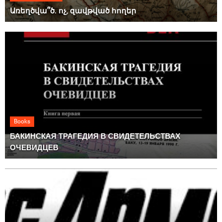
Առեղծվա՞ծ. ոչ, զավթված հողեր
Books
БАКИНСКАЯ ТРАГЕДИЯ В СВИДЕТЕЛЬСТВАХ
ОЧЕВИДЦЕВ