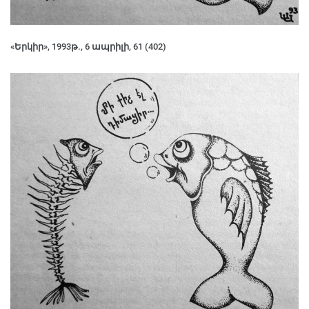
«Երկիր», 1993թ., 6 ապրիլի, 61 (402)