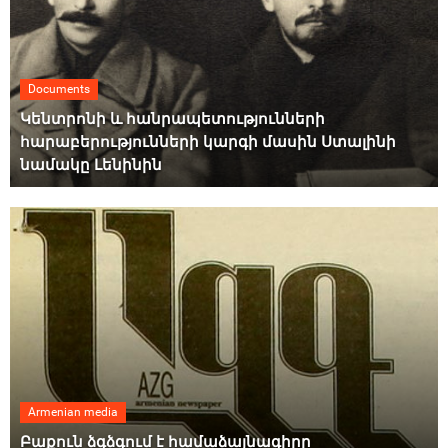
Documents
Կենտրոնի և հանրապետությունների
հարաբերությունների կարգի մասին Ստալինի
նամակը Լենինին
Armenian media
Բաքուն ձգձգում է համաձայնագիրը