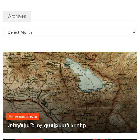
Archives
Armenian media
Առեղծվա՞ծ. ոչ, զավթված հողեր