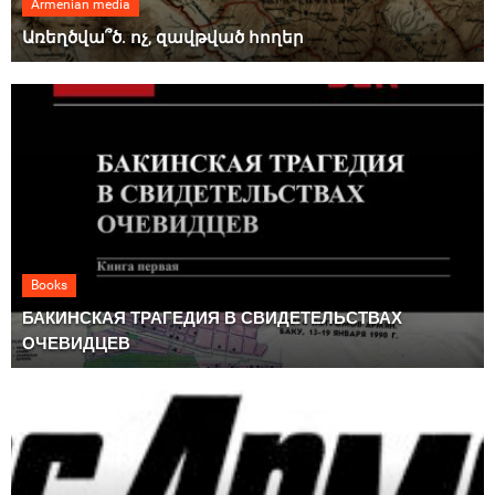
Armenian media
Առեղծվա՞ծ. ոչ, զավթված հողեր
Books
БАКИНСКАЯ ТРАГЕДИЯ В СВИДЕТЕЛЬСТВАХ
ОЧЕВИДЦЕВ