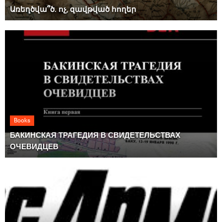
Առեղծվա՞ծ. ոչ, զավթված հողեր
Books
БАКИНСКАЯ ТРАГЕДИЯ В СВИДЕТЕЛЬСТВАХ
ОЧЕВИДЦЕВ