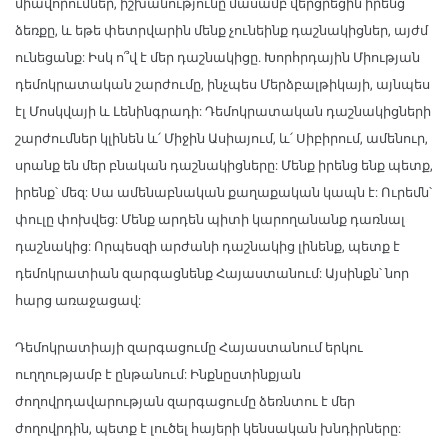
միավորումներ, իշխանությունը մասամբ վերցրեցին իրենց
ձեռքը, և եթե փետրվարին մենք չունեինք դաշնակիցներ, այժմ
ունեցանք: Իսկ ո՞վ է մեր դաշնակիցը. Խորհրդային Միության
դեմոկրատական շարժումը, ինչպես Մերձբալթիկայի, այնպես
էլ Մոսկվայի և Լենինգրադի: Դեմոկրատական դաշնակիցների
շարժումներ կլինեն և՛ Միջին Ասիայում, և՛ Սիբիրում, ամենուր,
սրանք են մեր բնական դաշնակիցները: Մենք իրենց ենք պետք,
իրենք՝ մեզ: Սա ամենաբնական քաղաքական կապն է: Ուրեմն՝
փուլը փոխվեց: Մենք արդեն պիտի կարողանանք դառնալ
դաշնակից: Որպեսզի արժանի դաշնակից լինենք, պետք է
դեմոկրատիան զարգացնենք Հայաստանում: Այսինքն՝ նոր
հարց առաջացավ:
Դեմոկրատիայի զարգացումը Հայաստանում երկու
ուղղությամբ է ընթանում: Ինքնըստինքյան
ժողովրդավարության զարգացումը ձեռնտու է մեր
ժողովրդին, պետք է լուծել հայերի կենսական խնդիրները: