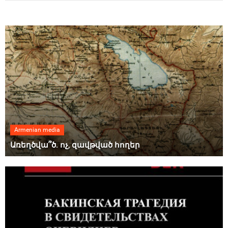
Armenian media
Առեղծվա՞ծ. ոչ, զավթված հողեր