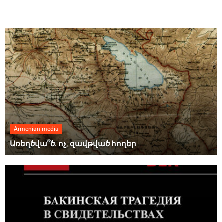
Armenian media
Առեղծվա՞ծ. ոչ, զավթված հողեր