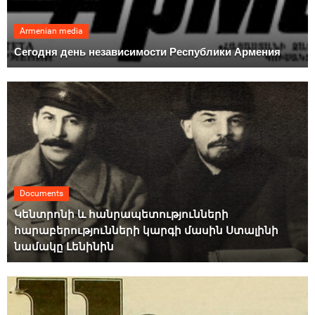
Armenian media
Сегодня день независимости Республики Армения
Documents
Կենտրոնի և հանրապետությունների
հարաբերությունների կարգի մասին Ստալինի
նամակը Լենինին