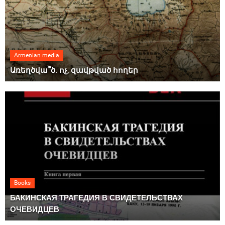
Armenian media
Առեղծվա՞ծ. ոչ, զավթված հողեր
Books
БАКИНСКАЯ ТРАГЕДИЯ В СВИДЕТЕЛЬСТВАХ
ОЧЕВИДЦЕВ