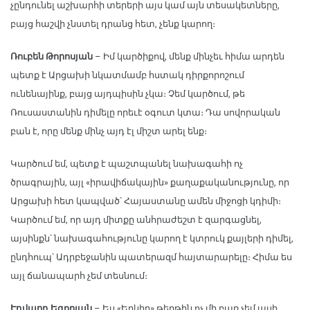
չընդունել աշխարհի տերերի այս կամ այն տեսակետները,
բայց հաշվի չնստել դրանց հետ, չենք կարող։
Ռուբեն Թորոսյան
– Իմ կարծիքով, մենք մինչեւ հիմա արդեն
պետք է Արցախի նկատմամբ հստակ դիրքորոշում
ունենայինք, բայց այդպիսին չկա։ Չեմ կարծում, թե
Ռուսաստանին դիմելը որեւէ օգուտ կտա։ Դա սովորական
բան է, որը մենք մինչ այդ էլ միշտ արել ենք։
Կարծում եմ, պետք է պաշտպանել նախագահի ոչ
ծրագրային, այլ «իրավիճակային» քաղաքականությունը, որ
Արցախի հետ կապված՝ Հայաստանը ամեն միջոցի կդիմի։
Կարծում եմ, որ այդ միտքը անհրաժեշտ է զարգացնել,
այսինքն՝ նախագահությունը կարող է կտրուկ քայլերի դիմել,
ընդհուպ՝ Ադրբեջանին պատերազմ հայտարարելը։ Հիմա ես
այլ ճանապարհ չեմ տեսնում։
Էդվարդ Եգորյան
– Ես «Երկիր» թերթին ոչ մի բառ չեմ ասի,