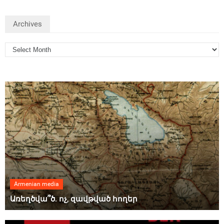
Archives
Armenian media
Առեղծվա՞ծ. ոչ, զավթված հողեր