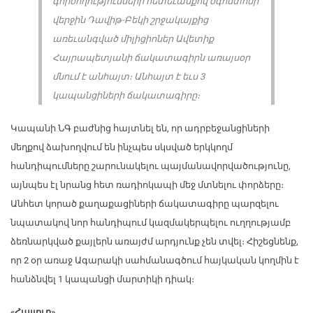
գործողությունների հետեւանքով օգոստոսի
վերջին Դավիթ-Բեկի շրջակայքից
առեւանգված միլիցիոներ Ավետիք
Հայրապետյանի ճակատագիրն առայսօր
մնում է անհայտ։ Անհայտ է եւս 3
կապանցիների ճակատագիրը։
Կապանի ՆԳ բաժնից հայտնել են, որ ադրբեջանցիների
մեղքով ձախողվում են ինչպես սկսված երկկողմ
հանդիպումները շարունակելու պայմանավորվածությունը,
այնպես էլ նրանց հետ ռադիոկապի մեջ մտնելու փորձերը։
Անհետ կորած քաղաքացիների ճակատագիրը պարզելու
նպատակով նոր հանդիպում կազմակերպելու ուղղությամբ
ձեռնարկված քայլերն առայժմ արդյունք չեն տվել։ Հիշեցնենք,
որ 2 օր առաջ Ագարակի սահմանագծում հայկական կողմին է
հանձնվել 1 կապանցի մարտիկի դիակ։
«Հայլուր»