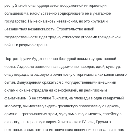
республикой, она подвергается вооруженной интервенции
большевизма, насильственно водворяющего ее в унитарное
государство. Ныне она вновь независима, но это хрупкая и
беззащитная независимость. Строительство новой
государственности идет трудно, стиснутое угрозами гражданской
войны и разрыва страны.
Портрет Грузии будет неполон без одной весьма существенной
черты. Издревле вовлеченная в движение народов, идей, культур,
она утверждала расовую и религиозную терпимость как канон своего
бытия. Вынужденная сражаться с могущественными внешними
силами, она не страдала ни ксенофобией, ни религиозным
фанатизмом. В ее столице Тбилиси, на площади в один квадратный
километр, вы можете увидеть грузинскую православную церковь,
армяно – грегорианским храм, мусульманскую мечеть, еврейскую
синагогу, лютеранскую кирху. Христианка с IV века, Грузия в
некоторых своих важных исторических провинциях познала и ислам.