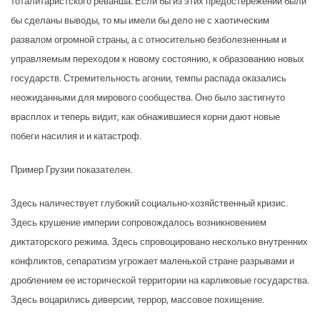
тоталитаристского реванша. Если бы из этих предостережений были
бы сделаны выводы, то мы имели бы дело не с хаотическим
развалом огромной страны, а с относительно безболезненным и
управляемым переходом к новому состоянию, к образованию новых
государств. Стремительность агонии, темпы распада оказались
неожиданными для мирового сообщества. Оно было застигнуто
врасплох и теперь видит, как обнажившиеся корни дают новые
побеги насилия и и катастроф.
Пример Грузии показателен.
Здесь наличествует глубокий социально-хозяйственный кризис.
Здесь крушение империи сопровождалось возникновением
диктаторского режима. Здесь спровоцировано несколько внутренних
конфликтов, сепаратизм угрожает маленькой стране разрывами и
дроблением ее исторической территории на карликовые государства.
Здесь воцарились диверсии, террор, массовое похищение.