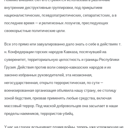
внутренние деструктивные группировки, под прикрытием
националистических, псевдопатриотических, сепаратистских, а в
последнее время — и религиозных лозунгов, преследующих
своекорыстные политические цели.
Все это прямо или завуалированно дало знать о себе в действиях т.
н. Конфедерации горских народов Кавказа, посягнувшей иа
суверенитет, территориальную целостность и границы Республики
Грузия. Действия против воли северо-кавказских народов и их
законно избранных руководителей, эта незаконная,
негосударственная, открыто террористическая, по сути —
военизированная организация объявила нашу страну, ее столицу
зоной бедствия, призвав применять любые средства, включая
массовый террор. Под маской добровольцев она засылает в наши
пределы наемников, террористов-убийц.
У нас на глазах вспыхивает пламя войны, теперь уже угрожающее не