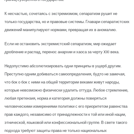
К несчастью, сочетаясь с экстремизмом, сепаратизм рушит не
только государства, но и правовые системы. Главари сепаратистских
движений манипулируют нормами, превращая их в аномалию.
Если не остановить экстремистский сепаратизм, мир ожидает
дробление и распад, перенос анархии и хаоса за черту XXI века.
Недопустимо абсолютизировать одни принципы в ущерб другим.
Преступно одним добиваться самоопределения, будто не замечая,
что бок о бок с ними на общей территории веками живут народы,
которые невозможно физически удалить оттуда. Любое стремление,
любая претензия, норма и категория должны поверяться
человеческими измерениями политики с его приоритетом равенства
прав каждого, независимо от принадлежности к той или иной нации,
этнической, языковой или конфессиональной группе. В свете такого
подхода требуют защиты права не только национальных