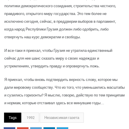
политики демокра­тического созидания, строитель­ства честного,
правдивого, от­крытого миру государства. Это тем более не
исключено сегодня, сейчас, в преддверии выборов в парламент,
когда народ Рес­публики Грузия должен либо одобрить, либо
отвергнуть наш курс демократии и свободы.
И все-таки я приехал, чтобы Грузия не утратила единствен­ный
сейчас для нее шанс ска­зать миру о своих надеждах и
устремлениях, утвердить прав­ду и опровергнуть ложь.
Я приехал, чтобы вновь под­твердить верность слову, которое мы
дали мировому сообще­ству. Что из того, что умень­шились масштабы
и сузились го­ризонты? Я мыслю, говорю, действую по тем принципам
и нормам, которые отстаивал здесь все минувшие годы…
Tags
1992
Независимая газета