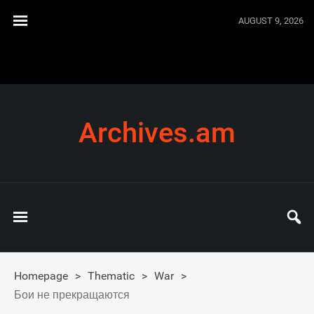
AUGUST 9, 2026
Archives.am
Homepage
>
Thematic
>
War
>
Бои не прекращаются