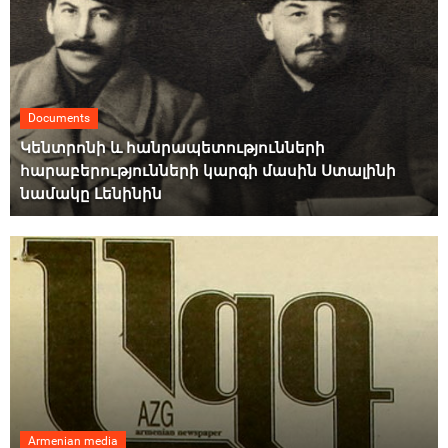
Documents
Կենտրոնի և հանրապետությունների
հարաբերությունների կարգի մասին Ստալինի
նամակը Լենինին
Armenian media