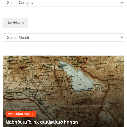
Archives
Armenian media
Առեղծվա՞ծ. ոչ, զավթված հողեր