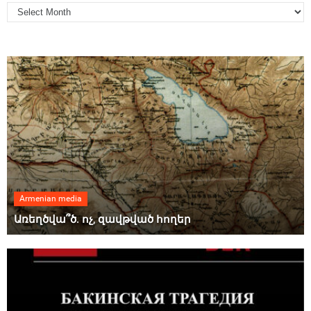
Armenian media
Առեղծվա՞ծ. ոչ, զավթված հողեր