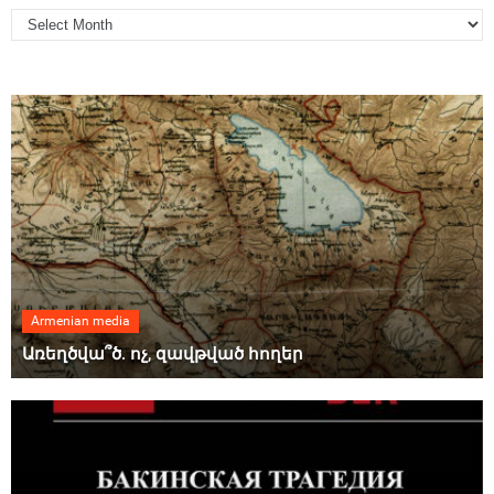
Armenian media
Առեղծվա՞ծ. ոչ, զավթված հողեր