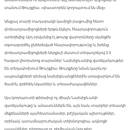
տանում Թուրքիա. «փաստորեն կողոպտում են մեզ»:
Անցյալ տարի Սադարակի կամրջի բացումից հետո
փոխադրամիջոցների երթևեկելու հնարավորություն
ստեղծվեց: Այդ օրվանից էլ թուրք վարորդները սկսեցին
օգտագործել ընձեռնված հնարավորությունը և իրենց
փոխադրամիջոցների ներքևի մասում տեղադրելով 2-3
հազար լիտրանոց տարաներ՝ Նախիջևանից վառելանյութեր
են տեղափոխում Թուրքիա: Թուրքերը նման կարևոր
ապրանքների դիմաց նախիջևանցիներին առաջարկում են
ծամոն, գռեհիկ նկարներ և տեսաժապավեններ:
Այս կողոպուտի թիրախը ոչ միայն Նախիջևանի
վառելանյութը և անասուններն են, այն նաև տարբեր տեսակի
մեքենաների պահեստամասեր, բժշկական պիտույթներ,
օրինակ՝ ատամնաբուժական տեխնոլոգիա, ակնոցի
ապակիներ, դեղորայք ու քիմիական նյութեր: