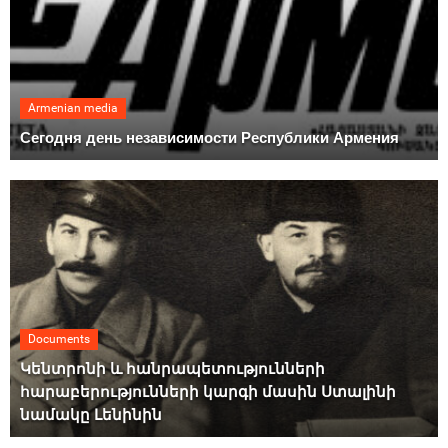
Armenian media
Сегодня день независимости Республики Армения
Documents
Կենտրոնի և հանրապետությունների
հարաբերությունների կարգի մասին Ստալինի
նամակը Լենինին