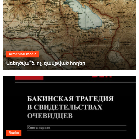
Armenian media
Առեղծվա՞ծ. ոչ, զավթված հողեր
Books