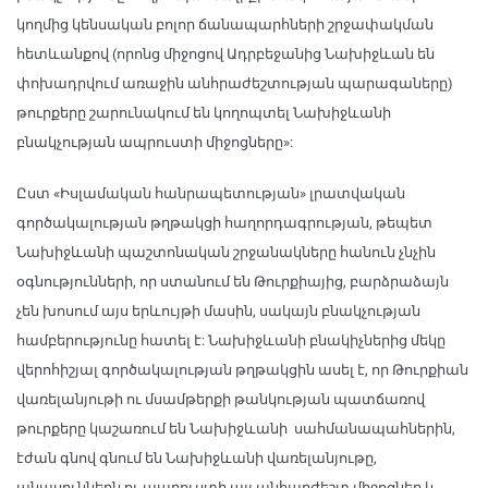
կողմից կենսական բոլոր ճանապարհների շրջափակման
հետևանքով (որոնց միջոցով Ադրբեջանից Նախիջևան են
փոխադրվում առաջին անհրաժեշտության պարագաները)
թուրքերը շարունակում են կողոպտել Նախիջևանի
բնակչության ապրուստի միջոցները»:
Ըստ «Իսլամական հանրապետության» լրատվական
գործակալության թղթակցի հաղորդագրության, թեպետ
Նախիջևանի պաշտոնական շրջանակները հանուն չնչին
օգնությունների, որ ստանում են Թուրքիայից, բարձրաձայն
չեն խոսում այս երևույթի մասին, սակայն բնակչության
համբերությունը հատել է: Նախիջևանի բնակիչներից մեկը
վերոհիշյալ գործակալության թղթակցին ասել է, որ Թուրքիան
վառելանյութի ու մսամթերքի թանկության պատճառով
թուրքերը կաշառում են Նախիջևանի սահմանապահներին,
էժան գնով գնում են Նախիջևանի վառելանյութը,
անասուններն ու ապրուստի այլ անհարժեշտ միջոցներ և