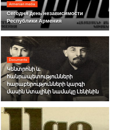
Armenian media
Сегодня день независимости
Республики Армения
Documents
Կենտրոնի և
հանրապետությունների
հարաբերությունների կարգի
մասին Ստալինի նամակը Լենինին