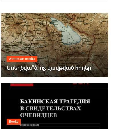
Armenian media
Առեղծվա՞ծ. ոչ, զավթված հողեր
Books