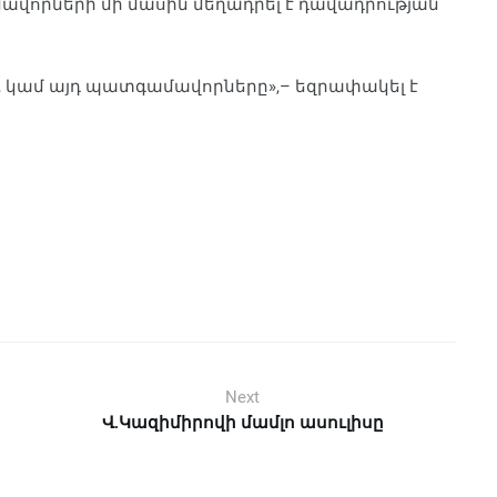
ավորների մի մասին մեղադրել է դավադրության
, կամ այդ պատգամավորները»,– եզրափակել է
Next
Վ.Կազիմիրովի մամլո ասուլիսը