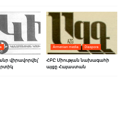
a
Armenian media
Diaspora
 ծանր վիրավորվել՝
ՀԲԸ Միության նախագահի
րտիկ
այցը Հայաստան